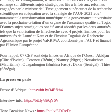
échangé sur différents sujets stratégiques liés à la fois aux réformes
engagées par le ministre de l’Enseignement supérieur et de la recherche
scientifique en adéquation avec la stratégie de l’AUF 2021-2024,
notamment la transformation numérique et la gouvernance universitaire
avec la prochaine création d’un organe de l’assurance qualité au Togo.
D’autres sujets stratégiques ont été aussi abordés par les deux autorités
tels que la valorisation de la recherche avec 4 projets financés pour les
universités de Lomé et Kara et de l’Institut Togolais de Recherche
Agronomique par le projet VaRRIWA coordonné par l’AUF et financé
par l’Union Européenne.
Pour rappel, 07 CEF sont déjà lancés en Afrique de l’Ouest : Abidjan
(Côte d’Ivoire) ; Cotonou (Bénin) ; Niamey (Niger) ; Nouakchott
(Mauritanie) ; Ouagadougou (Burkina Faso) ; Dakar (Sénégal) ; Thiès
(Sénégal).
La presse en parle
Presse d’Afrique :
https://bit.ly/34Efkh4
Interview info:
https://bit.ly/3i9qY6V
Togo Breaking News :
https://bit.ly/3I9QyDa