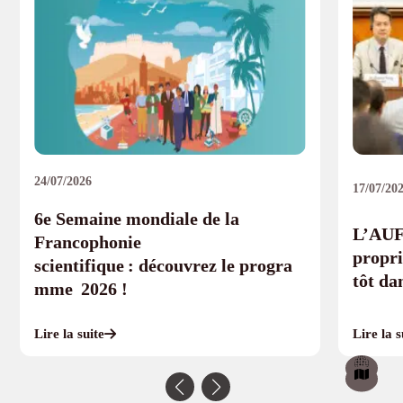
24/07/2026
17/07/20
6e Semaine mondiale de la
L’AUF 
Francophonie
propri
scientifique : découvrez le progra
tôt da
mme 2026 !
Lire la suite
Lire la s