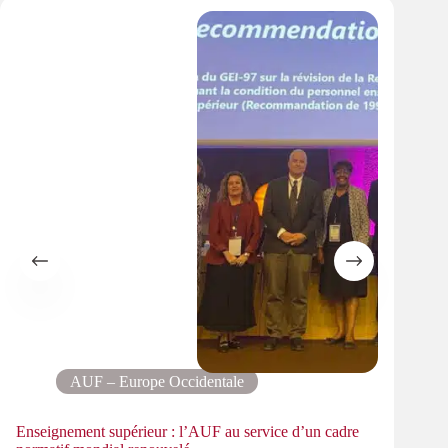
AUF – Europe Occidentale
Enseignement supérieur : l’AUF au service d’un cadre
Le pa