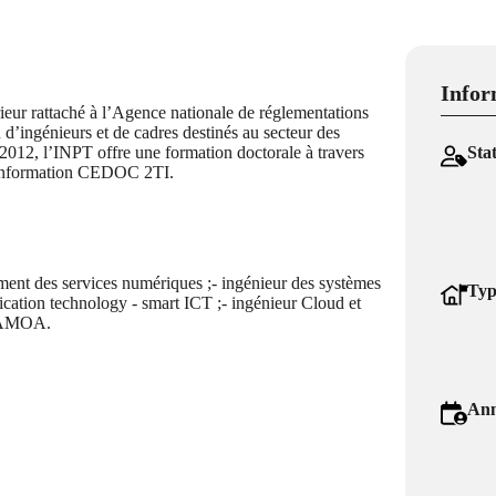
Infor
eur rattaché à l’Agence nationale de réglementations
 d’ingénieurs et de cadres destinés au secteur des
 2012, l’INPT offre une formation doctorale à travers
Sta
l’information CEDOC 2TI.
ement des services numériques ;- ingénieur des systèmes
Typ
ication technology - smart ICT ;- ingénieur Cloud et
t AMOA.
Ann