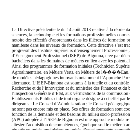
La Directive présidentielle du 14 août 2013 relative à la réorien
sciences, la technologie et les formations professionnelles courtes
notoire des effectifs d’apprenants dans les filières de formation 
manifeste dans les niveaux de formation. Cette directive s’est trad
progressif des Instituts Supérieurs d’enseignement Professionnel,
d’Enseignement Professionnel (ISEP) de Bignona, créé par décre
bacheliers dans les domaines de métiers en lien avec les potentia
Ainsi des programmes de formation initiales (Technicien Supéri
Agroalimentaire, en Métiers Verts, en Métiers de l����Eau, et 
de modèles pédagogiques innovants notamment l’Approche Par 
alternance. L’ISEP-Bignona est soumis à la tutelle et au contrôle
Recherche et de l’Innovation et du ministère des Finances et du 
l’Inspection Générale d’État, aux vérifications de la commission 
Établissements Publics et de tout organe désigné à cet effet par le
dirigeants : Le Conseil d’Administration ; le Conseil pédagogiqu
ne sont pas encore mis en place. Ses offres de formation sont co
fonction de la demande et des besoins du milieu socio-professio
(APC) adoptée à l’ISEP de Bignona est une approche modulaire ar
attester l’acquisition de compétences, Quel que soit le métier à 
répartis en unités modulaires ou unités d’enseignements-apprent