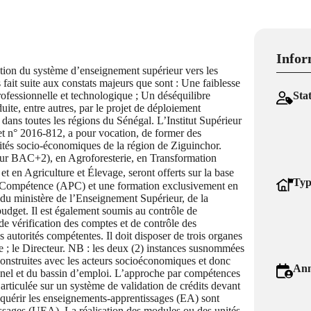
Infor
tation du système d’enseignement supérieur vers les
 fait suite aux constats majeurs que sont : Une faiblesse
professionnelle et technologique ; Un déséquilibre
Sta
uite, entre autres, par le projet de déploiement
 dans toutes les régions du Sénégal. L’Institut Supérieur
t n° 2016-812, a pour vocation, de former des
lités socio-économiques de la région de Ziguinchor.
eur BAC+2), en Agroforesterie, en Transformation
en Agriculture et Élevage, seront offerts sur la base
Typ
Compétence (APC) et une formation exclusivement en
 du ministère de l’Enseignement Supérieur, de la
budget. Il est également soumis au contrôle de
de vérification des comptes et de contrôle des
s autorités compétentes. Il doit disposer de trois organes
e ; le Directeur. NB : les deux (2) instances susnommées
construites avec les acteurs socioéconomiques et donc
Ann
nnel et du bassin d’emploi. L’approche par compétences
ticulée sur un système de validation de crédits devant
acquérir les enseignements-apprentissages (EA) sont
issages (UEA). La réalisation des modules ou des unités