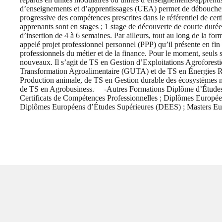
d’enseignements et d’apprentissages (UEA) permet de déboucher su
progressive des compétences prescrites dans le référentiel de cert
apprenants sont en stages ; 1 stage de découverte de courte durée 
d’insertion de 4 à 6 semaines. Par ailleurs, tout au long de la fo
appelé projet professionnel personnel (PPP) qu’il présente en fi
professionnels du métier et de la finance. Pour le moment, seuls s
nouveaux. Il s’agit de TS en Gestion d’Exploitations Agrofores
Transformation Agroalimentaire (GUTA) et de TS en Énergies 
Production animale, de TS en Gestion durable des écosystèmes 
de TS en Agrobusiness. -Autres Formations Diplôme d’Études 
Certificats de Compétences Professionnelles ; Diplômes Europé
Diplômes Européens d’Études Supérieures (DEES) ; Masters E