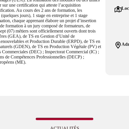
r une certification qui atteste l’acquisition
Loc
ification. Au cours des 2 ans de formation, les
(quelques jours), 1 stage en entreprise et 1 stage
rmation, chaque apprenant élabore un projet d’insertion
n de formation à un jury composé de formateurs, de
ept (07) métiers sont officiellement ouverts dont trois
tières (GEA), de TS en Gestion d’Unité de
Renouvelables et Production Durable (ERPD), de TS en
Adr
naturels (GDEN), de TS en Production Végétale (PV) et
Commerciales (DEC) ; Inspectorat Commercial (IC) ;
ens de Compétences Professionnelles (DECP) ;
uropéens (ME).
ACTUALITÉS