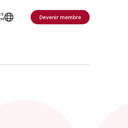
UF
Devenir membre
st