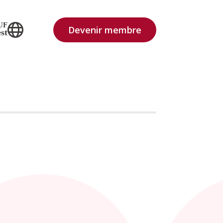
UF
Devenir membre
st