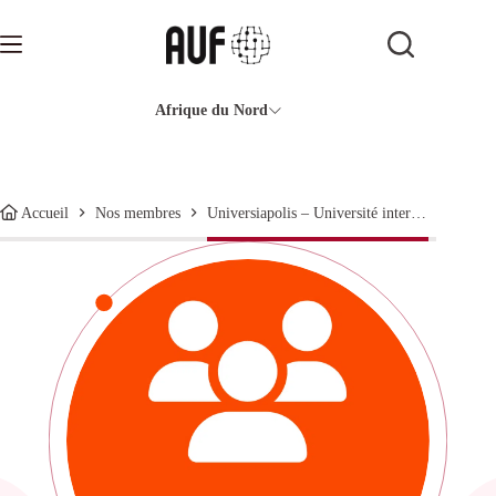
Passer
au
contenu
Afrique du Nord
Universiapolis – Université internationale d’Agadir
Accueil
Nos membres