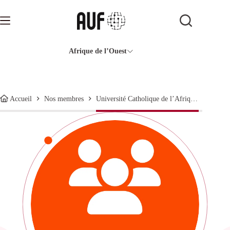
Passer
au
contenu
Afrique de l’Ouest
Université Catholique de l’Afrique de l’Ouest-Unité Universitaire à Conakry
Accueil
Nos membres