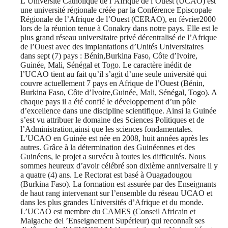
L’Université Catholique de l’Afrique de l’Ouest (UCAO) est
une université régionale créée par la Conférence Episcopale
Régionale de l’Afrique de l’Ouest (CERAO), en février2000
lors de la réunion tenue à Conakry dans notre pays. Elle est le
plus grand réseau universitaire privé décentralisé de l’Afrique
de l’Ouest avec des implantations d’Unités Universitaires
dans sept (7) pays : Bénin,Burkina Faso, Côte d’Ivoire,
Guinée, Mali, Sénégal et Togo. Le caractère inédit de
l’UCAO tient au fait qu’il s’agit d’une seule université qui
couvre actuellement 7 pays en Afrique de l’Ouest (Bénin,
Burkina Faso, Côte d’Ivoire,Guinée, Mali, Sénégal, Togo). A
chaque pays il a été confié le développement d’un pôle
d’excellence dans une discipline scientifique. Ainsi la Guinée
s’est vu attribuer le domaine des Sciences Politiques et de
l’Administration,ainsi que les sciences fondamentales.
L’UCAO en Guinée est née en 2008, huit années après les
autres. Grâce à la détermination des Guinéennes et des
Guinéens, le projet a survécu à toutes les difficultés. Nous
sommes heureux d’avoir célébré son dixième anniversaire il y
a quatre (4) ans. Le Rectorat est basé à Ouagadougou
(Burkina Faso). La formation est assurée par des Enseignants
de haut rang intervenant sur l’ensemble du réseau UCAO et
dans les plus grandes Universités d’Afrique et du monde.
L’UCAO est membre du CAMES (Conseil Africain et
Malgache del ’Enseignement Supérieur) qui reconnaît ses