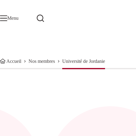
Passer
au
contenu
Menu
Accueil
Nos membres
Université de Jordanie