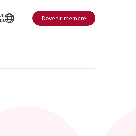
UF
Devenir membre
nt