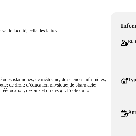
Infor
eule faculté, celle des lettres.
Sta
s études islamiques; de médecine; de sciences inﬁrmières;
Typ
logie; de droit; d’éducation physique; de pharmacie;
 rééducation; des arts et du design. École du roi
Ann