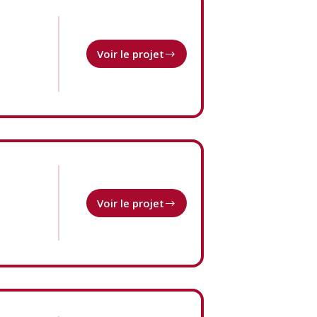
Voir le projet
Programme
CO//ectif
Voir le projet
Programme
IntenSciF