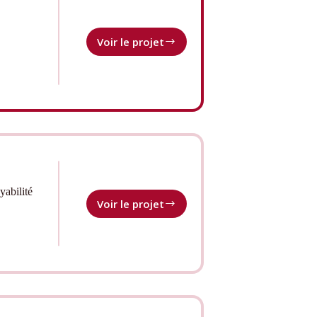
Voir le projet
Start-
up
237
yabilité
Voir le projet
Erasmus+
–
Télédétection
pour
le
renforcement
des
capacités,