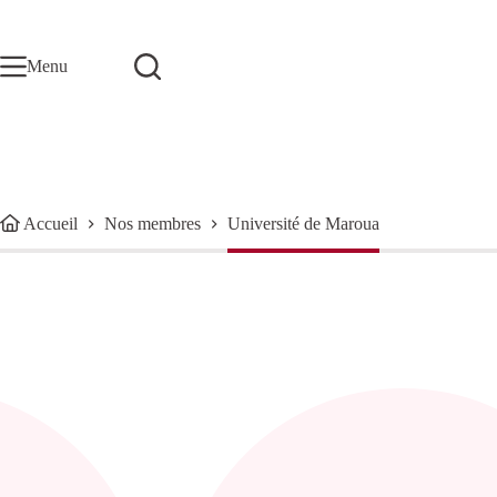
Passer
au
contenu
Menu
Accueil
Nos membres
Université de Maroua