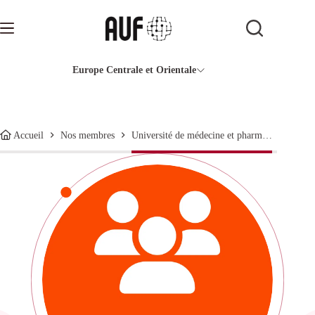
Passer
au
contenu
Europe Centrale et Orientale
Université de médecine et pharmacie « Iuliu Hatieganu » de Cluj-Napoca
Accueil
Nos membres