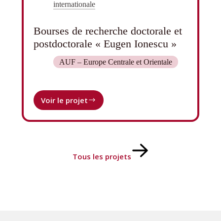
internationale
Bourses de recherche doctorale et
postdoctorale « Eugen Ionescu »
AUF – Europe Centrale et Orientale
Voir le projet
Bourses
de
recherche
doctorale
et
postdoctorale
Tous les projets
« Eugen
Ionescu »