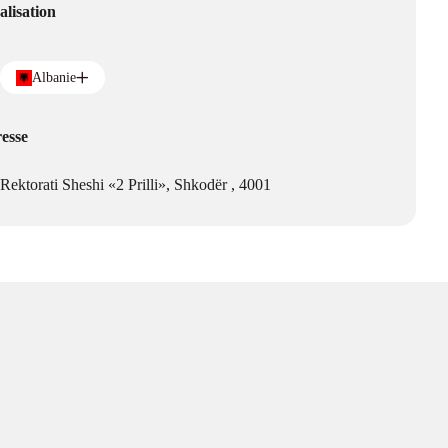
alisation
Albanie
esse
Rektorati Sheshi «2 Prilli», Shkodër , 4001