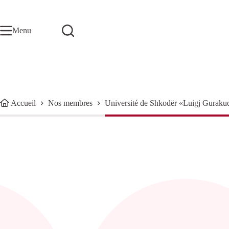
Passer
au
contenu
Menu
Accueil
Nos membres
Université de Shkodër «Luigj Guraku