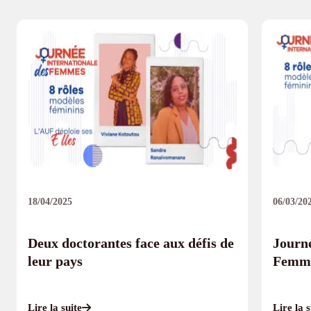
18/04/2025
06/03/20
Deux doctorantes face aux défis de
Journé
leur pays
Femme
Lire la suite
Lire la s