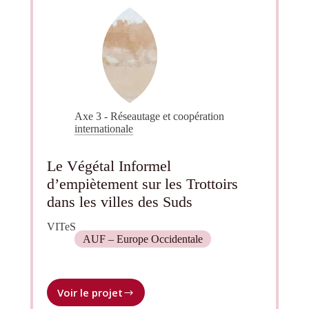
recherche
COVID-
19
Axe 3 - Réseautage et coopération
internationale
Le Végétal Informel
d’empiètement sur les Trottoirs
dans les villes des Suds
VITeS
AUF – Europe Occidentale
Voir le projet
Le