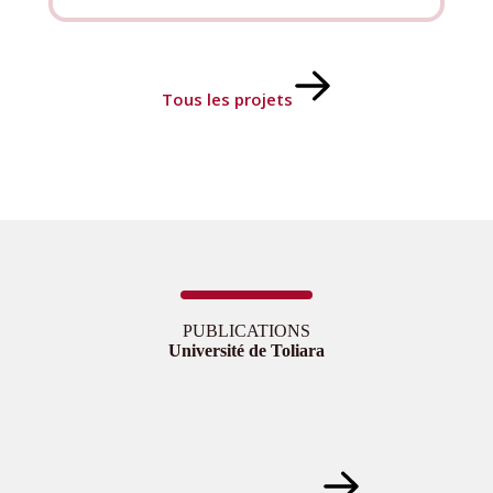
Végétal
Informel
d’empiètement
sur
les
Tous les projets
Trottoirs
dans
les
villes
des
Suds
PUBLICATIONS
Université de Toliara