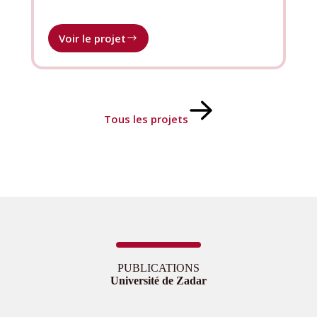
Voir le projet
Alliance
internationale
des
universités
méditerranéennes
francophones
Tous les projets
PUBLICATIONS
Université de Zadar