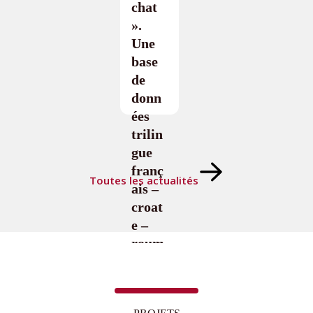
chat
».
Une
base
de
donn
ées
trilin
gue
franç
Toutes les actualités
ais –
croat
e –
roum
ain
Lire
la
suite