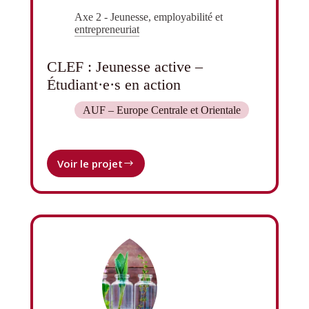
Axe 2 - Jeunesse, employabilité et
entrepreneuriat
CLEF : Jeunesse active –
Étudiant·e·s en action
AUF – Europe Centrale et Orientale
Voir le projet
CLEF :
Jeunesse
active
–
Étudiant·e·s
en
action