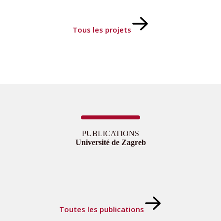
changement
linguistique
et
Tous les projets
de
la
variation
dans
la
zone
de
linguistique
balkaniques
en
PUBLICATIONS
contact
Université de Zagreb
avec
les
pays
francophones
Toutes les publications