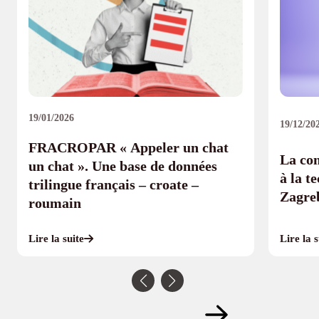
19/01/2026
19/12/20
FRACROPAR « Appeler un chat
La con
un chat ». Une base de données
à la t
trilingue français – croate –
Zagre
roumain
Lire la suite
Lire la s