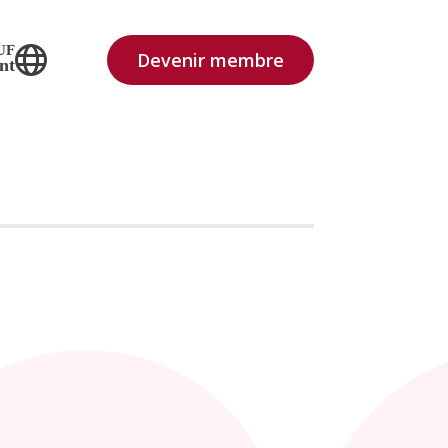
UF
Devenir membre
nt