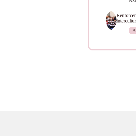
Axe
Renforceme
intercultur
A