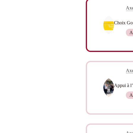
Axe
Choix Gon
A
Axe
Appui à l’
A