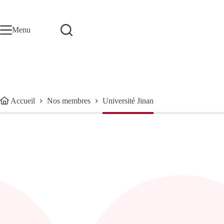
Passer
au
contenu
Menu
Accueil
Nos membres
Université Jinan