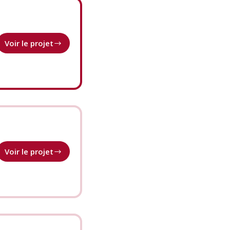
Voir le projet
Choix
Goncourt
de
l’Orient
Voir le projet
Appui
à
l’enseignement
universitaire
en
langue
française