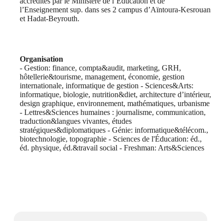
accrédités par le Ministère de l’Éducation et de
l’Enseignement sup. dans ses 2 campus d’Aïntoura-Kesrouan
et Hadat-Beyrouth.
Organisation
- Gestion: finance, compta&audit, marketing, GRH,
hôtellerie&tourisme, management, économie, gestion
internationale, informatique de gestion - Sciences&Arts:
informatique, biologie, nutrition&diet, architecture d’intérieur,
design graphique, environnement, mathématiques, urbanisme
- Lettres&Sciences humaines : journalisme, communication,
traduction&langues vivantes, études
stratégiques&diplomatiques - Génie: informatique&télécom.,
biotechnologie, topographie - Sciences de l'Éducation: éd.,
éd. physique, éd.&travail social - Freshman: Arts&Sciences