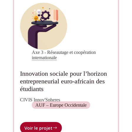
bioéthique
en
Afrique
Subsaharienne
Axe 3 - Réseautage et coopération
internationale
Innovation sociale pour l’horizon
entrepreneurial euro-africain des
étudiants
CIVIS Innov'Spheres
AUF – Europe Occidentale
Voir le projet
Innovation