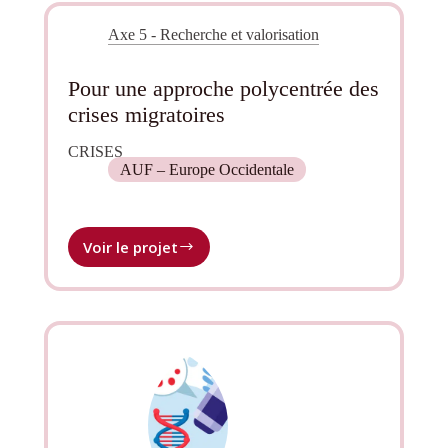
Axe 5 - Recherche et valorisation
Pour une approche polycentrée des
crises migratoires
CRISES
AUF – Europe Occidentale
Voir le projet
Pour
une
approche
polycentrée
des
crises
migratoires