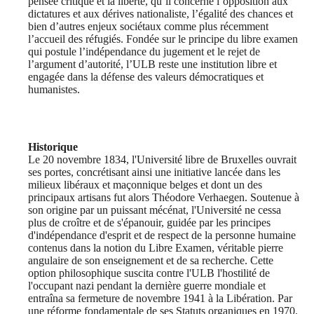
pensée critique et la liberté, qu’il concerne l’opposition aux
dictatures et aux dérives nationaliste, l’égalité des chances et
bien d’autres enjeux sociétaux comme plus récemment
l’accueil des réfugiés. Fondée sur le principe du libre examen
qui postule l’indépendance du jugement et le rejet de
l’argument d’autorité, l’ULB reste une institution libre et
engagée dans la défense des valeurs démocratiques et
humanistes.
Historique
Le 20 novembre 1834, l'Université libre de Bruxelles ouvrait
ses portes, concrétisant ainsi une initiative lancée dans les
milieux libéraux et maçonnique belges et dont un des
principaux artisans fut alors Théodore Verhaegen. Soutenue à
son origine par un puissant mécénat, l'Université ne cessa
plus de croître et de s'épanouir, guidée par les principes
d'indépendance d'esprit et de respect de la personne humaine
contenus dans la notion du Libre Examen, véritable pierre
angulaire de son enseignement et de sa recherche. Cette
option philosophique suscita contre l'ULB l'hostilité de
l'occupant nazi pendant la dernière guerre mondiale et
entraîna sa fermeture de novembre 1941 à la Libération. Par
une réforme fondamentale de ses Statuts organiques en 1970,