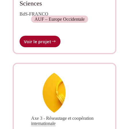
Sciences
BdS-FRANCO
AUF – Europe Occidentale
Voir le projet
Développement
d’un
réseau
francophone
des
Boutiques
des
Sciences
Axe 3 - Réseautage et coopération
internationale