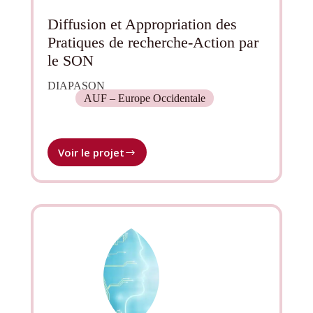
Diffusion et Appropriation des
Pratiques de recherche-Action par
le SON
DIAPASON
AUF – Europe Occidentale
Voir le projet
Diffusion
et
Appropriation
des
Pratiques
de
recherche-
Action
par
le
SON