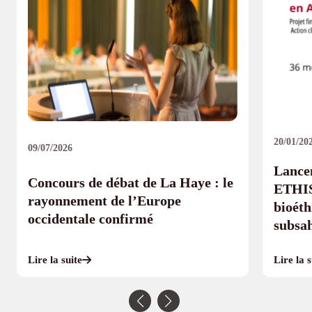
20/01/20
09/07/2026
Lancem
Concours de débat de La Haye : le
ETHIS
rayonnement de l’Europe
bioéth
occidentale confirmé
subsa
Lire la s
Lire la suite