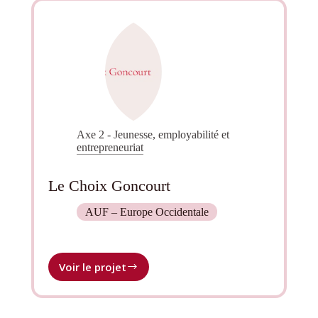
linguistique
et
de
la
variation
dans
la
zone
de
Axe 2 - Jeunesse, employabilité et
linguistique
entrepreneuriat
balkaniques
en
contact
Le Choix Goncourt
avec
les
AUF – Europe Occidentale
pays
francophones
Voir le projet
Le
Choix
Goncourt