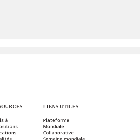
SOURCES
LIENS UTILES
ls à
Plateforme
ositions
Mondiale
ications
Collaborative
alités
Semaine mondiale