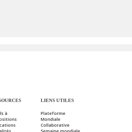
SOURCES
LIENS UTILES
ls à
Plateforme
ositions
Mondiale
ications
Collaborative
alités
Semaine mondiale