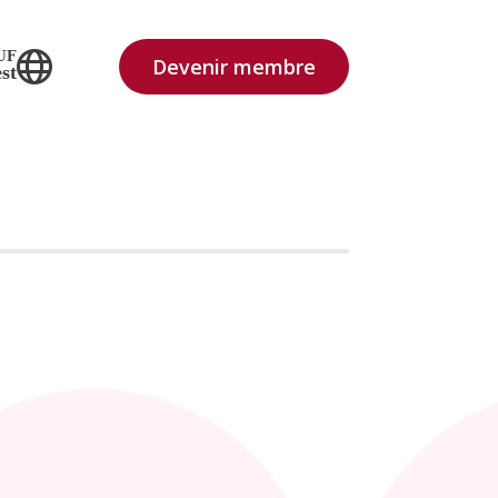
UF
Devenir membre
st