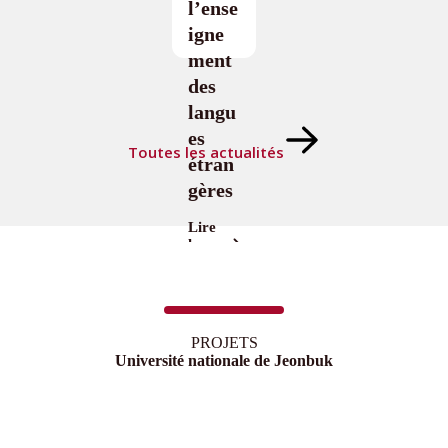
l’ense
igne
ment
des
langu
es
Toutes les actualités
étran
gères
Lire
la
suite
PROJETS
Université nationale de Jeonbuk