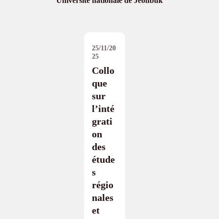
Université nationale de Jeonbuk
25/11/20
25
Collo
que
sur
l’inté
grati
on
des
étude
s
régio
nales
et