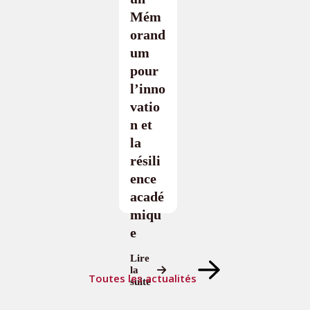
Mém
orand
um
pour
l’inno
vatio
n et
la
résili
ence
acadé
miqu
e
Lire
la
Toutes les actualités
suite