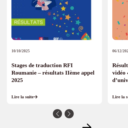
10/10/2025
06/12/20
Stages de traduction RFI
Résult
Roumanie – résultats IIème appel
vidéo 
2025
d’univ
Lire la suite
Lire la s