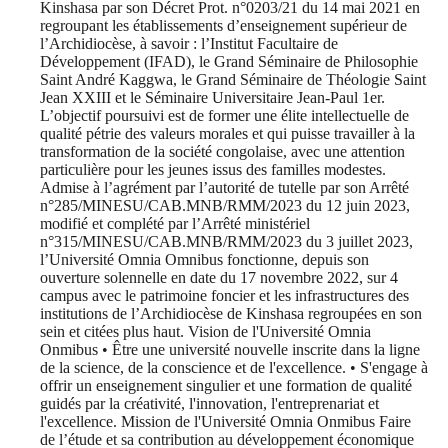
Kinshasa par son Décret Prot. n°0203/21 du 14 mai 2021 en
regroupant les établissements d’enseignement supérieur de
l’Archidiocèse, à savoir : l’Institut Facultaire de
Développement (IFAD), le Grand Séminaire de Philosophie
Saint André Kaggwa, le Grand Séminaire de Théologie Saint
Jean XXIII et le Séminaire Universitaire Jean-Paul 1er.
L’objectif poursuivi est de former une élite intellectuelle de
qualité pétrie des valeurs morales et qui puisse travailler à la
transformation de la société congolaise, avec une attention
particulière pour les jeunes issus des familles modestes.
Admise à l’agrément par l’autorité de tutelle par son Arrêté
n°285/MINESU/CAB.MNB/RMM/2023 du 12 juin 2023,
modifié et complété par l’Arrêté ministériel
n°315/MINESU/CAB.MNB/RMM/2023 du 3 juillet 2023,
l’Université Omnia Omnibus fonctionne, depuis son
ouverture solennelle en date du 17 novembre 2022, sur 4
campus avec le patrimoine foncier et les infrastructures des
institutions de l’Archidiocèse de Kinshasa regroupées en son
sein et citées plus haut. Vision de l'Université Omnia
Onmibus • Être une université nouvelle inscrite dans la ligne
de la science, de la conscience et de l'excellence. • S'engage à
offrir un enseignement singulier et une formation de qualité
guidés par la créativité, l'innovation, l'entreprenariat et
l'excellence. Mission de l'Université Omnia Onmibus Faire
de l’étude et sa contribution au développement économique