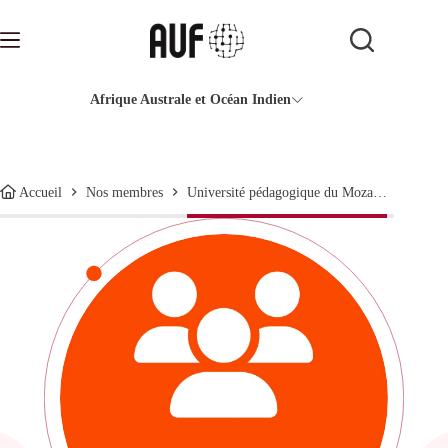
Passer
au
contenu
Afrique Australe et Océan Indien
Université pédagogique du Mozambique
Accueil
Nos membres