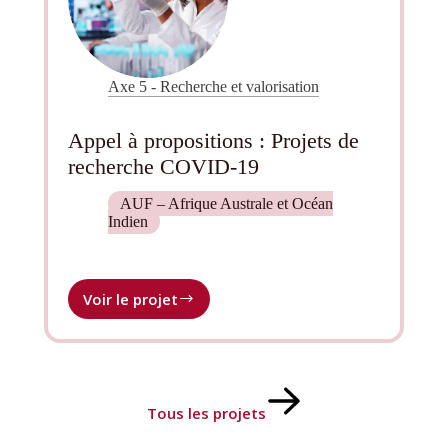
Axe 5 - Recherche et valorisation
Appel à propositions : Projets de
recherche COVID-19
AUF – Afrique Australe et Océan
Indien
Voir le projet
Appel
à
propositions :
Projets
de
recherche
Tous les projets
COVID-
19