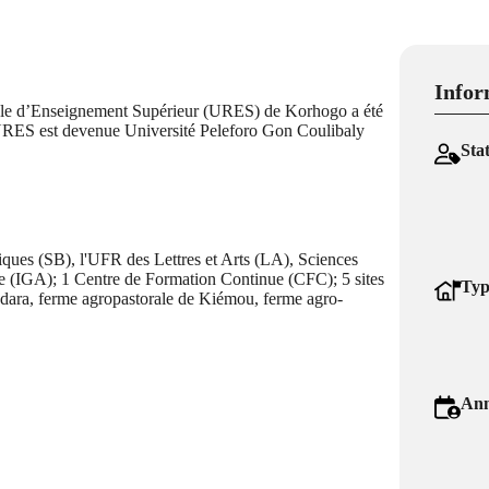
Infor
nale d’Enseignement Supérieur (URES) de Korhogo a été
 URES est devenue Université Peleforo Gon Coulibaly
Sta
ques (SB), l'UFR des Lettres et Arts (LA), Sciences
le (IGA); 1 Centre de Formation Continue (CFC); 5 sites
Typ
adara, ferme agropastorale de Kiémou, ferme agro-
Ann