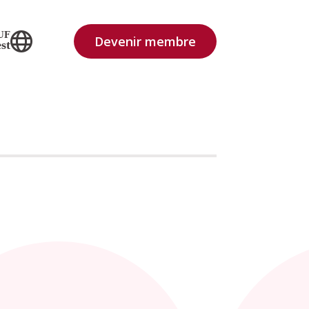
UF
Devenir membre
st