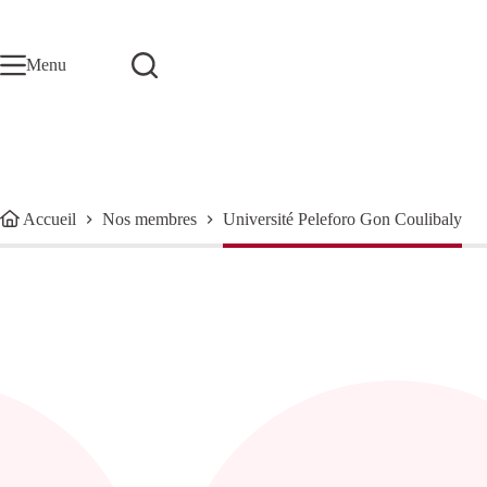
Passer
au
contenu
Menu
Accueil
Nos membres
Université Peleforo Gon Coulibaly