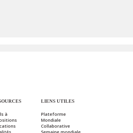
SOURCES
LIENS UTILES
ls à
Plateforme
ositions
Mondiale
ications
Collaborative
alités
Semaine mondiale