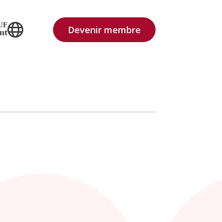
UF
Devenir membre
nt