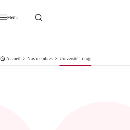
Passer
au
contenu
Menu
Accueil
Nos membres
Université Tongji