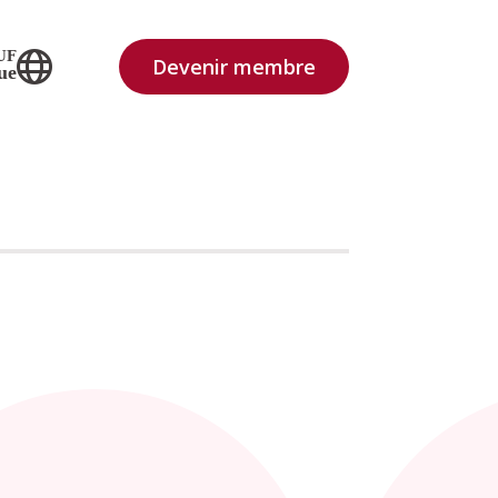
UF
Devenir membre
ue