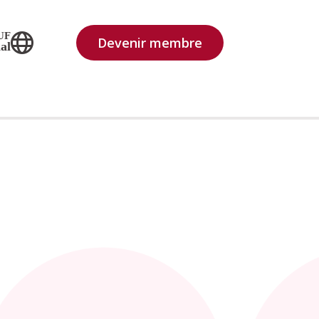
UF
Devenir membre
al