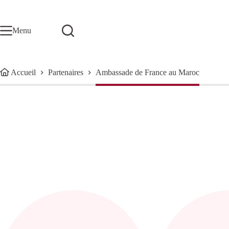
Passer
au
contenu
Menu
Accueil
Partenaires
Ambassade de France au Maroc