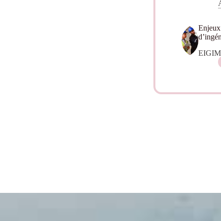
Enjeux
d’ingé
EIGI