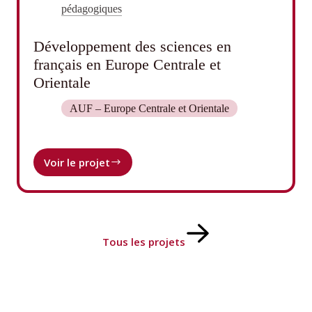
pédagogiques
Développement des sciences en
français en Europe Centrale et
Orientale
AUF – Europe Centrale et Orientale
Voir le projet
Développement
des
sciences
en
français
en
Tous les projets
Europe
Centrale
et
Orientale