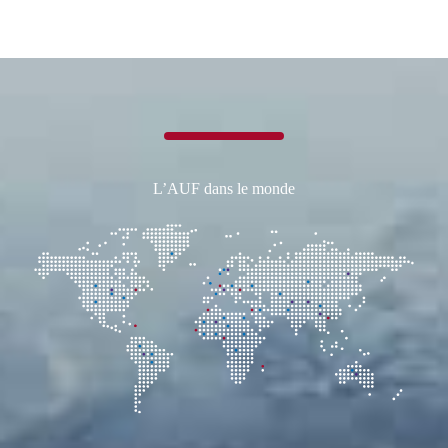
au
Maroc
L’AUF dans le monde