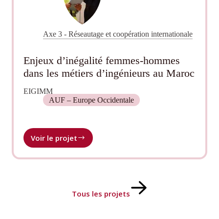
Axe 3 - Réseautage et coopération internationale
Enjeux d’inégalité femmes-hommes
dans les métiers d’ingénieurs au Maroc
EIGIMM
AUF – Europe Occidentale
Voir le projet
Enjeux
d’inégalité
femmes-
hommes
dans
les
Tous les projets
métiers
d’ingénieurs