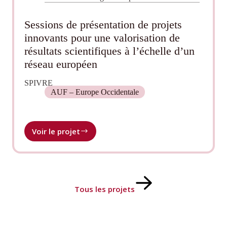
Sessions de présentation de projets
innovants pour une valorisation de
résultats scientifiques à l’échelle d’un
réseau européen
SPIVRE
AUF – Europe Occidentale
Voir le projet
Sessions
de
présentation
de
projets
innovants
Tous les projets
pour
une
valorisation
de