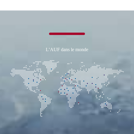
résultats
scientifiques
à
l’échelle
d’un
réseau
européen
L’AUF dans le monde