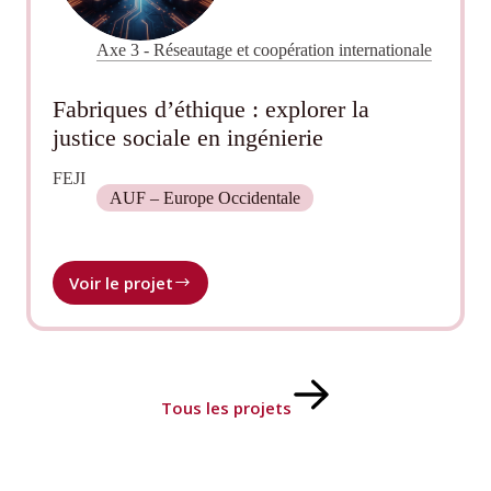
Axe 3 - Réseautage et coopération internationale
Fabriques d’éthique : explorer la
justice sociale en ingénierie
FEJI
AUF – Europe Occidentale
Voir le projet
Fabriques
d’éthique :
explorer
la
justice
sociale
Tous les projets
en
ingénierie