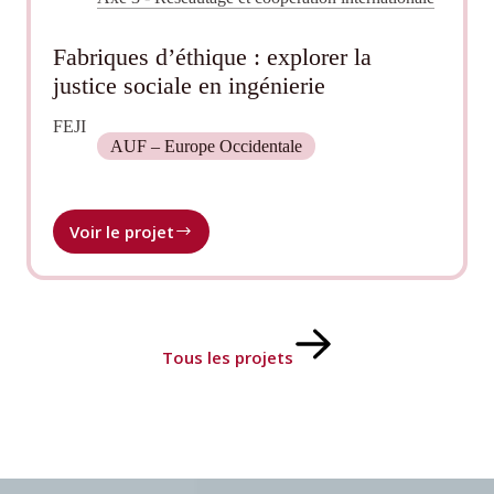
Fabriques d’éthique : explorer la
justice sociale en ingénierie
FEJI
AUF – Europe Occidentale
Voir le projet
Fabriques
d’éthique :
explorer
la
justice
sociale
Tous les projets
en
ingénierie