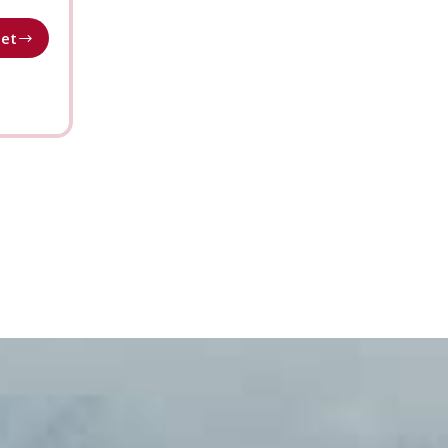
jet
nsortium
lité
mmes-
mmes