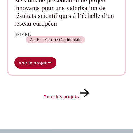
Sessions de présentation de projets
innovants pour une valorisation de
résultats scientifiques à l’échelle d’un
réseau européen
SPIVRE
AUF – Europe Occidentale
Voir le projet
Sessions
de
présentation
de
projets
innovants
Tous les projets
pour
une
valorisation
de
résultats
scientifiques