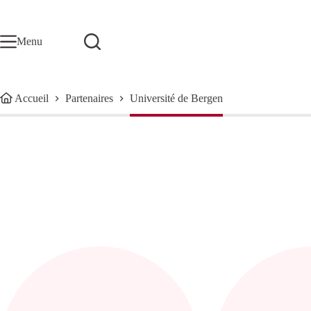
Passer
au
contenu
Menu
Accueil
Partenaires
Université de Bergen