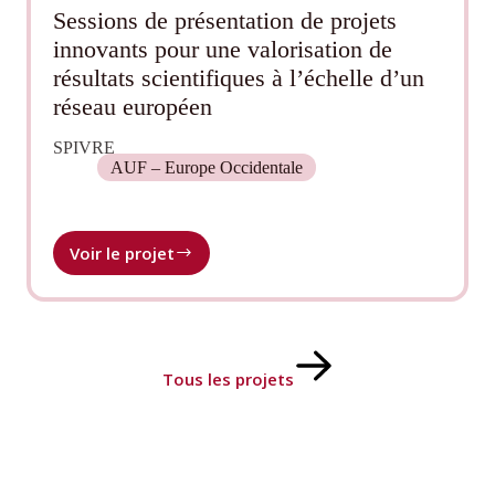
Sessions de présentation de projets
innovants pour une valorisation de
résultats scientifiques à l’échelle d’un
réseau européen
SPIVRE
AUF – Europe Occidentale
Voir le projet
Sessions
de
présentation
de
projets
innovants
Tous les projets
pour
une
valorisation
de
résultats