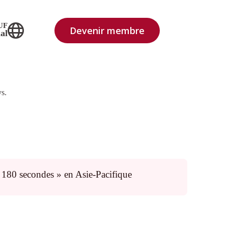
UF
Devenir membre
al
s.
 180 secondes » en Asie-Pacifique