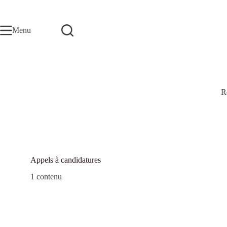
Passer
au
contenu
Menu
R
Appels à candidatures
1 contenu