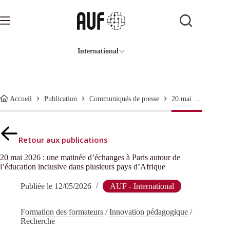
Passer
au
contenu
International
20 mai 2026 : une matinée d’échanges à Paris autour de l’éducation inclusive dans plusieurs pays d’Afrique
Accueil
Publication
Communiqués de presse
Retour aux publications
20 mai 2026 : une matinée d’échanges à Paris autour de
l’éducation inclusive dans plusieurs pays d’Afrique
Publiée le
12/05/2026
AUF - International
Formation des formateurs
/
Innovation pédagogique
/
Recherche