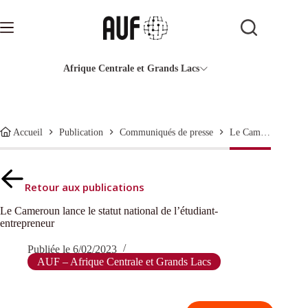
Passer
au
contenu
Afrique Centrale et Grands Lacs
Le Cameroun lance le statut national de l’étudiant-entrepreneur
Accueil
Publication
Communiqués de presse
Retour aux publications
Le Cameroun lance le statut national de l’étudiant-
entrepreneur
Publiée le
6/02/2023
AUF – Afrique Centrale et Grands Lacs