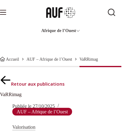
Passer
au
contenu
Afrique de l’Ouest
VaRRimag
Accueil
AUF – Afrique de l’Ouest
Retour aux publications
VaRRimag
Publiée le
27/10/2025
AUF – Afrique de l’Ouest
Valorisation