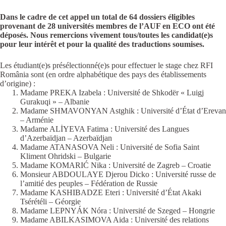
Dans le cadre de cet appel un total de 64 dossiers éligibles
provenant de 28 universités membres de l’AUF en ECO ont été
déposés. Nous remercions vivement tous/toutes les candidat(e)s
pour leur intérêt et pour la qualité des traductions soumises.
Les étudiant(e)s présélectionné(e)s pour effectuer le stage chez RFI
România sont (en ordre alphabétique des pays des établissements
d’origine) :
Madame PREKA Izabela : Université de Shkodër « Luigj
Gurakuqi » – Albanie
Madame SHMAVONYAN Astghik : Université d’État d’Erevan
– Arménie
Madame ALİYEVA Fatima : Université des Langues
d’Azerbaïdjan – Azerbaïdjan
Madame ATANASOVA Neli : Université de Sofia Saint
Kliment Ohridski – Bulgarie
Madame KOMARIĆ Nika : Université de Zagreb – Croatie
Monsieur ABDOULAYE Djerou Dicko : Université russe de
l’amitié des peuples – Fédération de Russie
Madame KASHIBADZE Eteri : Université d’État Akaki
Tsérétéli – Géorgie
Madame LEPNYÁK Nóra : Université de Szeged – Hongrie
Madame ABILKASIMOVA Aida : Université des relations