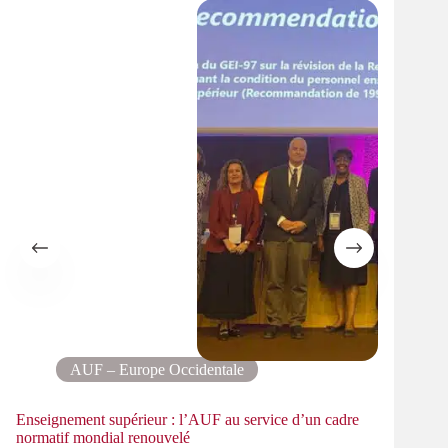
AUF – Europe Occidentale
Enseignement supérieur : l’AUF au service d’un cadre
Le pa
normatif mondial renouvelé
PMRe