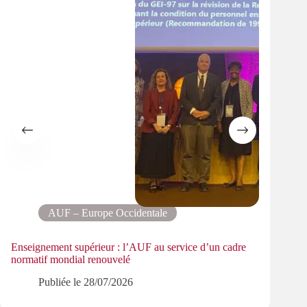
AUF – Europe Occidentale
Enseignement supérieur : l’AUF au service d’un cadre
Le pa
normatif mondial renouvelé
PMRe
Publiée le
28/07/2026