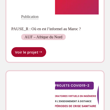
Publication
PAUSE_R : Où en est l’informel au Maroc ?
AUF – Afrique du Nord
Voir le projet
PAUSE_R :
Où
en
est
l’informel
au
Maroc ?