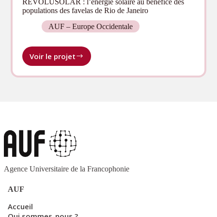
REVOLUSOLAR : l’énergie solaire au bénéfice des
populations des favelas de Rio de Janeiro
AUF – Europe Occidentale
Voir le projet
REVOLUSOLAR :
l’énergie
solaire
au
bénéfice
des
populations
des
favelas
de
Rio
de
Agence Universitaire de la Francophonie
Janeiro
AUF
Accueil
Qui sommes-nous ?