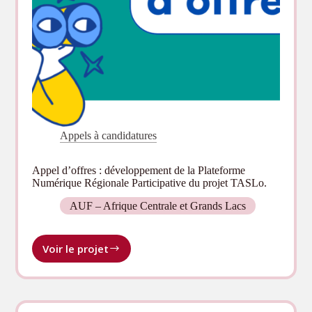
Appels à candidatures
Appel d’offres : développement de la Plateforme
Numérique Régionale Participative du projet TASLo.
AUF – Afrique Centrale et Grands Lacs
Voir le projet
Appel
d’offres :
développement
de
la