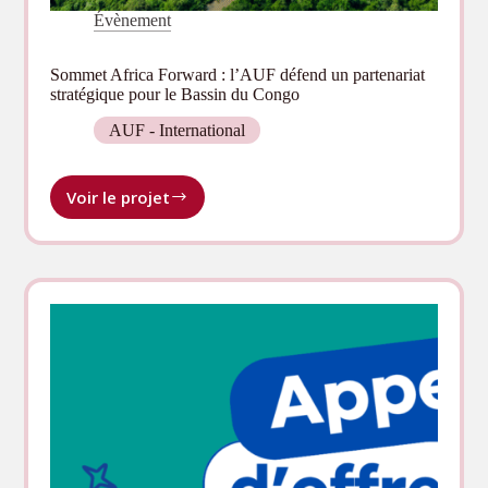
Évènement
Sommet Africa Forward : l’AUF défend un partenariat
stratégique pour le Bassin du Congo
AUF - International
Voir le projet
Sommet
Africa
Forward :
l’AUF
défend
un
partenariat
stratégique
pour
le
Bassin
du
Congo