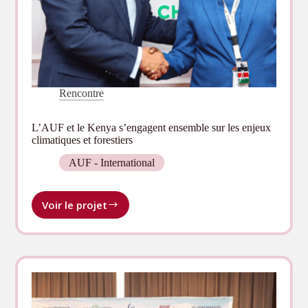
Rencontre
L’AUF et le Kenya s’engagent ensemble sur les enjeux
climatiques et forestiers
AUF - International
Voir le projet
L’AUF
et
le
Kenya
s’engagent
ensemble
sur
les