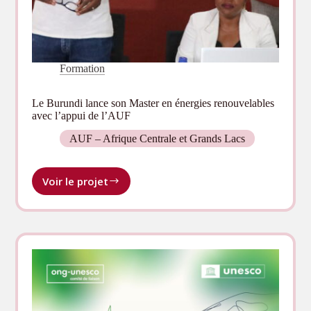
Formation
Le Burundi lance son Master en énergies renouvelables
avec l’appui de l’AUF
AUF – Afrique Centrale et Grands Lacs
Voir le projet
Le
Burundi
lance
son
Master
en
énergies
renouvelables
avec