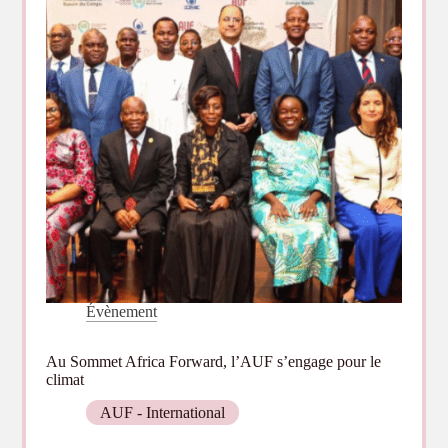
enjeux
climatiques
et
forestiers
Évènement
Au Sommet Africa Forward, l’AUF s’engage pour le
climat
AUF - International