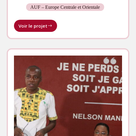
AUF – Europe Centrale et Orientale
Voir le projet
Kyiv,
Ukraine :
le
panel
francophone
au
cœur
d’une
conférence
sur
le
tourisme