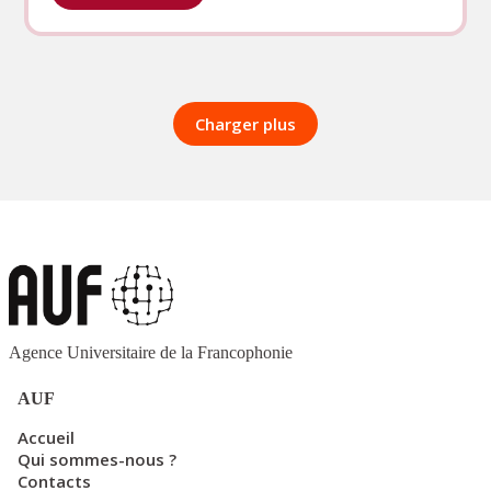
Forum
international
des
ONG–
UNESCO :
Charger plus
l’AUF
mobilise
son
réseau
pour
une
éducation
plus
verte
Agence Universitaire de la Francophonie
AUF
Accueil
Qui sommes-nous ?
Contacts