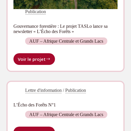
Publication
Gouvernance forestière : Le projet TASLo lance sa
newsletter « L’Écho des Forêts »
AUF – Afrique Centrale et Grands Lacs
Voir le projet
Gouvernance
forestière :
Le
projet
TASLo
Lettre d'information
/
Publication
lance
sa
newsletter
L’Écho des Forêts N°1
« L’Écho
des
AUF – Afrique Centrale et Grands Lacs
Forêts »