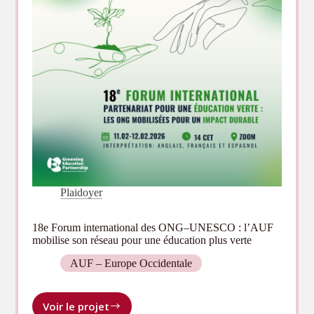
l’appui
de
l’AUF
Plaidoyer
18e Forum international des ONG–UNESCO : l’AUF
mobilise son réseau pour une éducation plus verte
AUF – Europe Occidentale
Voir le projet
18e