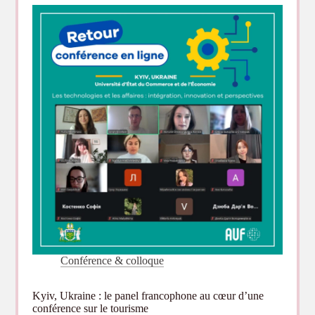
Plateforme
Numérique
Régionale
Participative
du
projet
TASLo.
Conférence & colloque
Kyiv, Ukraine : le panel francophone au cœur d’une
conférence sur le tourisme