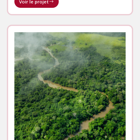
Voir le projet
L’Écho
des
Forêts
N°1