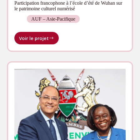
Participation francophone à l’école d’été de Wuhan sur
le patrimoine culturel numérisé
AUF – Asie-Pacifique
Voir le projet
Participation
francophone
à
l’école
d’été
de
Wuhan
sur
le
patrimoine
culturel
numérisé