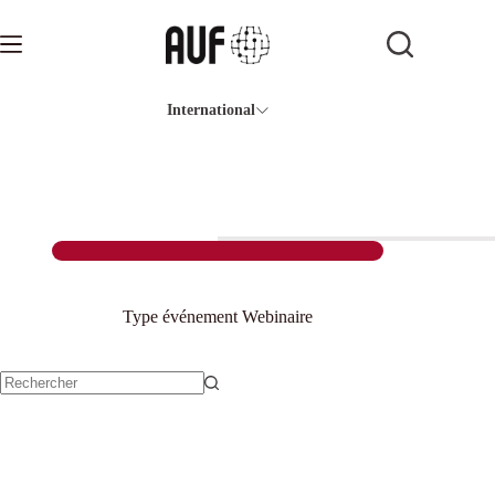
Passer
au
contenu
International
Type événement
Webinaire
Aucun
résultat