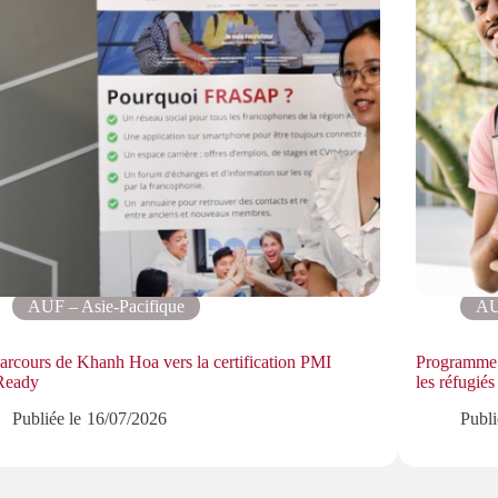
AUF – Asie-Pacifique
AU
arcours de Khanh Hoa vers la certification PMI
Programme U
eady
les réfugiés
Publiée le
16/07/2026
Publi