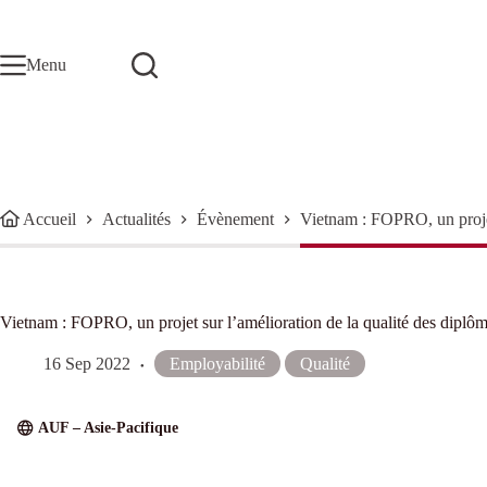
Passer
au
contenu
Menu
Accueil
Actualités
Évènement
Vietnam : FOPRO, un projet
Vietnam : FOPRO, un projet sur l’amélioration de la qualité des diplô
16 Sep 2022
Employabilité
Qualité
AUF – Asie-Pacifique