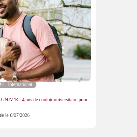
F - International
AUF – Afr
NIV’R : 4 ans de couloir universitaire pour
Start-Up 237 : les
Aix-Marseille
ée le
8/07/2026
Publiée le
8